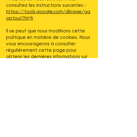
consultez les instructions suivantes :
https://tools.google.com/dlpage/ga
optout?hl=fr
Il se peut que nous modifiions cette
politique en matière de cookies. Nous
vous encourageons à consulter
régulièrement cette page pour
obtenir les dernières informations sur
les cookies.
Contactez-nous
Adresse
36 Chem. de la Côte d'Un Mille
Chelsea, QC J9B 2P6
Contact