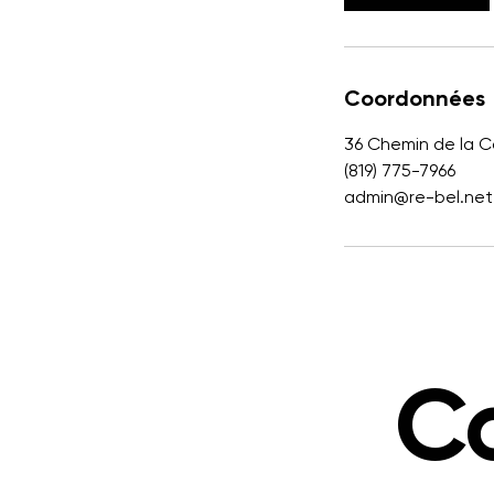
n
Coordonnées
36 Chemin de la C
(819) 775-7966
admin@re-bel.net
Co