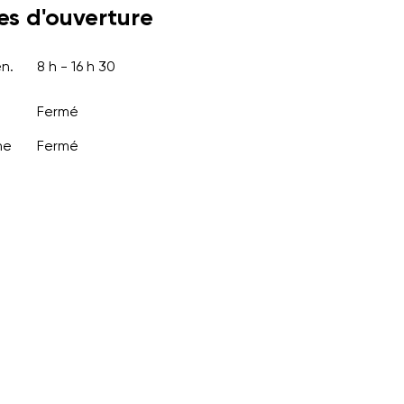
es d'ouverture
en.
8 h - 16 h 30
Fermé
he
Fermé