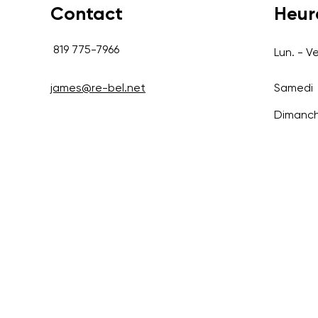
Contact
Heur
819 775-7966
Lun. - V
james@re-bel.net
Samedi
Dimanc