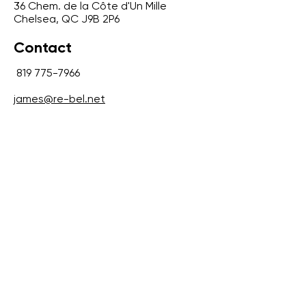
36 Chem. de la Côte d'Un Mille
Chelsea, QC J9B 2P6
Contact
819 775-7966
james@re-bel.net
Heures d'ouverture
Lun. - Ven.
8 h - 16 h 30